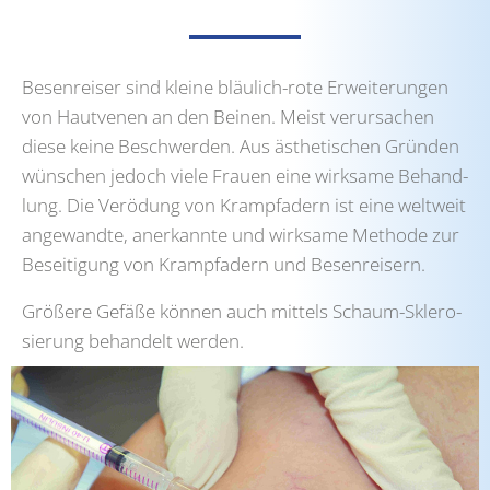
Besen­rei­ser sind klei­ne bläu­lich-rote Erwei­te­run­gen
von Haut­ve­nen an den Bei­nen. Meist ver­ur­sa­chen
die­se kei­ne Beschwer­den. Aus ästhe­ti­schen Grün­den
wün­schen jedoch vie­le Frau­en eine wirk­sa­me Behand­
lung. Die Ver­ödung von Krampf­adern ist eine welt­weit
ange­wand­te, aner­kann­te und wirk­sa­me Metho­de zur
Besei­ti­gung von Krampf­adern und Besen­rei­sern.
Grö­ße­re Gefä­ße kön­nen auch mit­tels Schaum-Skle­ro­
sie­rung behan­delt wer­den.