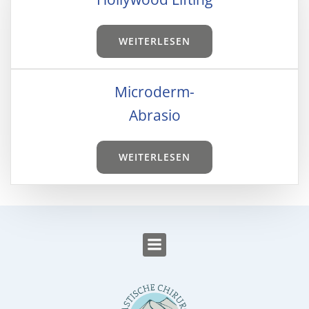
WEI­TER­LE­SEN
Micro­derm-
Abra­sio
WEI­TER­LE­SEN