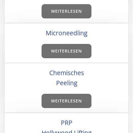
WEI­TER­LE­SEN
Micro­need­ling
WEI­TER­LE­SEN
Che­mi­sches
Pee­ling
WEI­TER­LE­SEN
PRP
Hol­ly­wood Lif­ting