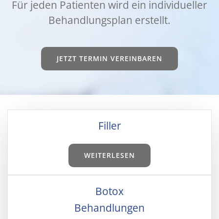
Für jeden Pati­en­ten wird ein indi­vi­du­el­ler
Behand­lungs­plan erstellt.
JETZT TER­MIN VER­EIN­BA­REN
Fil­ler
WEI­TER­LE­SEN
Botox
Behand­lun­gen