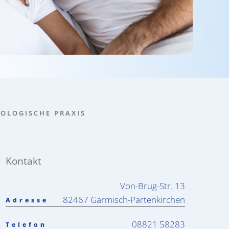
O­LO­GI­SCHE PRA­XIS
Kontakt
Von-Brug-Str. 13
82467 Garmisch-Partenkirchen
Adresse
08821 58283
Telefon