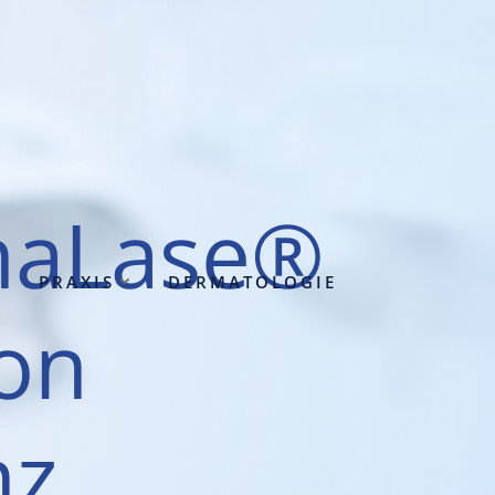
­ma­La­se®
PRA­XIS
DER­MA­TO­LO­GIE
on
nz