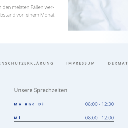
 den meis­ten Fäl­len wer­
Abstand von einem Monat
N­SCHUTZ­ER­KLÄ­RUNG
IMPRES­SUM
DER­MA­T
Unsere Sprechzeiten
08:00 - 12:30
Mo und Di
08:00 - 12:00
Mi