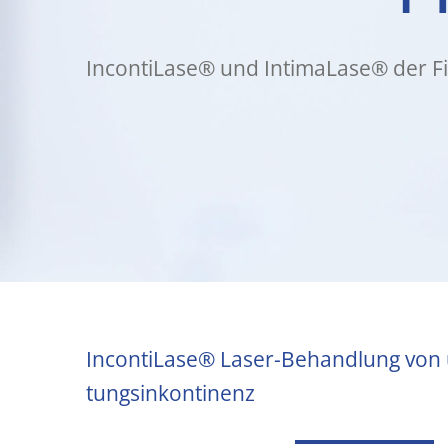
Incon­ti­La­se® und Inti­ma­La­se® der 
Incon­ti­La­se® Laser-Behand­lung von u
tungs­in­kon­ti­nenz