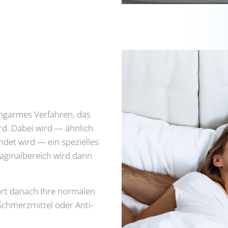
ung­ar­mes Ver­fah­ren, das
rd. Dabei wird — ähn­lich
et wird — ein spe­zi­el­les
agi­nal­be­reich wird dann
ort danach Ihre nor­ma­len
 Schmerz­mit­tel oder Anti­