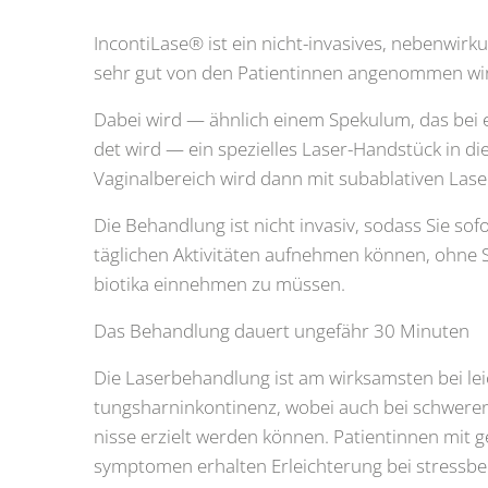
Incon­ti­La­se® ist ein nicht-inva­si­ves, neben­wir­
sehr gut von den Pati­en­tin­nen ange­nom­men wi
Dabei wird — ähn­lich einem Spe­ku­lum, das bei
det wird — ein spe­zi­el­les Laser-Hand­stück in die
Vagi­nal­be­reich wird dann mit sub­ab­la­ti­ven Lase
Die Behand­lung ist nicht inva­siv, sodass Sie sof
täg­li­chen Akti­vi­tä­ten auf­neh­men kön­nen, ohne
bio­ti­ka ein­neh­men zu müs­sen.
Das Behand­lung dau­ert unge­fähr 30 Minu­ten
Die Laser­be­hand­lung ist am wirk­sams­ten bei leic
tungs­harn­in­kon­ti­nenz, wobei auch bei schwe­re
nis­se erzielt wer­den kön­nen. Pati­en­tin­nen mit 
sym­pto­men erhal­ten Erleich­te­rung bei stress­b