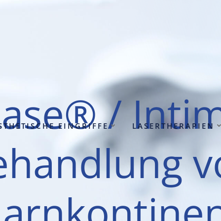
La­se® / Inti
STHE­TI­SCHE EIN­GRIF­FE
LASER­THE­RA­PIEN
ehand­lung v
arn­kon­ti­ne