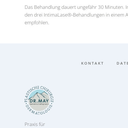
Das Behand­lung dau­ert unge­fähr 30 Minu­ten. In
den drei IntimaLase®-Behandlungen in einem 
emp­foh­len.
KON­TAKT
DATE
Praxis für