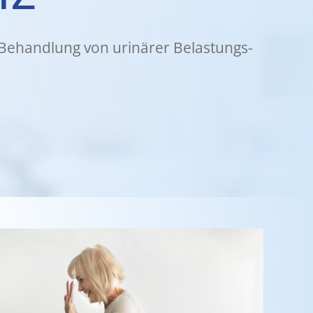
 Behand­lung von uri­nä­rer Belas­tungs­