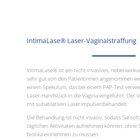
Inti­ma­La­se® Laser-Vagi­nal­straf­fung
Inti­ma­La­se® ist ein nicht-inva­si­ves, neben­wir­k
sehr gut von den Pati­en­tin­nen ange­nom­men wi
einem Spe­ku­lum, das bei einem PAP-Test ver­wen­d
Laser-Hand­stück in die Vagi­na ein­ge­führt. Der V
mit sub­ab­la­ti­ven Laser­im­pul­sen­be­han­delt.
Die Behand­lung ist nicht inva­siv, sodass Sie sof
täg­li­chen Akti­vi­tä­ten auf­neh­men kön­nen, ohne
bio­ti­ka ein­neh­men zu müs­sen.