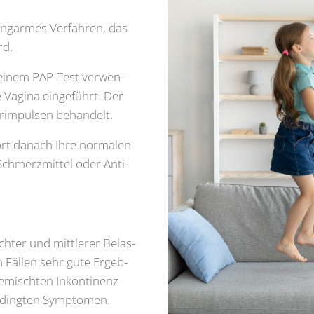
kung­ar­mes Ver­fah­ren, das
rd.
 einem PAP-Test ver­wen­
 Vagi­na ein­ge­führt. Der
r­im­pul­sen behan­delt.
ort danach Ihre nor­ma­len
 Schmerz­mit­tel oder Anti­
h­ter und mitt­le­rer Belas­
n Fäl­len sehr gute Ergeb­
gemisch­ten Inkon­ti­nenz­
e­ding­ten Sym­pto­men.