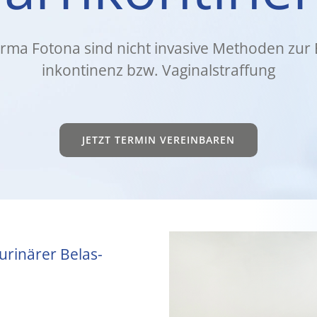
Fir­ma Foto­na sind nicht inva­si­ve Metho­den zur
in­kon­ti­nenz bzw. Vagi­nal­straf­fung
JETZT TER­MIN VER­EIN­BA­REN
ri­nä­rer Belas­