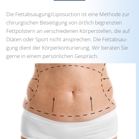
Die Fettabsaugung/Liposuction ist eine Metho­de zur
chir­ur­gi­schen Besei­ti­gung von ört­lich begrenz­ten
Fett­pols­tern an ver­schie­de­nen Kör­per­stel­len, die auf
Diä­ten oder Sport nicht anspre­chen. Die Fett­ab­sau­
gung dient der Kör­per­kon­tu­rie­rung. Wir bera­ten Sie
ger­ne in einem per­sön­li­chen Gespräch.