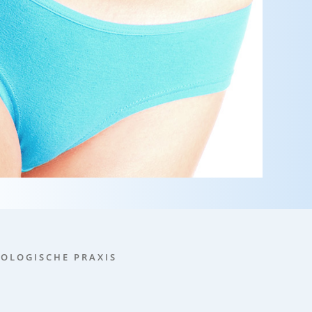
O­LO­GI­SCHE PRA­XIS