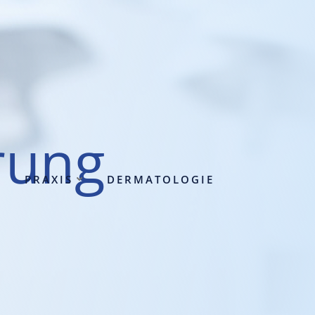
­rung
PRA­XIS
DER­MA­TO­LO­GIE