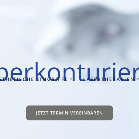
per­kon­tu­rie
STHE­TI­SCHE EIN­GRIF­FE
LASER­THE­RA­PIEN
JETZT TER­MIN VER­EIN­BA­REN