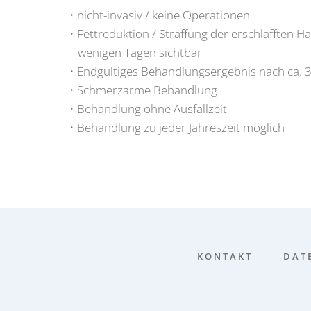
nicht-inva­siv / kei­ne Ope­ra­tio­nen
Fett­re­duk­ti­on / Straf­fung der erschlaff­ten
weni­gen Tagen sicht­bar
End­gül­ti­ges Behand­lungs­er­geb­nis nach ca.
Schmerz­ar­me Behand­lung
Behand­lung ohne Aus­fall­zeit
Behand­lung zu jeder Jah­res­zeit mög­lich
KON­TAKT
DATE