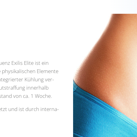
nz Exi­lis Eli­te ist ein
phy­si­ka­li­schen Ele­men­te
nte­grier­ter Küh­lung ver­
ut­straf­fung inner­halb
Abstand von ca. 1 Woche.
etzt und ist durch inter­na­