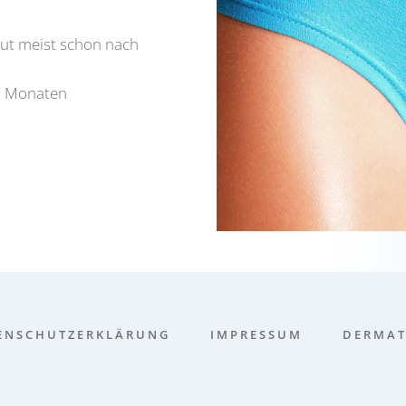
 Haut meist schon nach
 3 Mona­ten
N­SCHUTZ­ER­KLÄ­RUNG
IMPRES­SUM
DER­MA­T