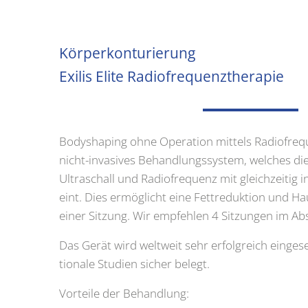
Kör­per­kon­tu­rie­rung
Exi­lis Eli­te Radio­fre­quenz­the­ra­pie
Body­s­ha­ping ohne Ope­ra­ti­on mit­tels Radio­fre­que
nicht-inva­si­ves Behand­lungs­sys­tem, wel­ches die 
Ultra­schall und Radio­fre­quenz mit gleich­zei­tig i
eint. Dies ermög­licht eine Fett­re­duk­ti­on und Ha
einer Sit­zung. Wir emp­feh­len 4 Sit­zun­gen im 
Das Gerät wird welt­weit sehr erfolg­reich ein­ge­s
tio­na­le Stu­di­en sicher belegt.
Vor­tei­le der Behand­lung: